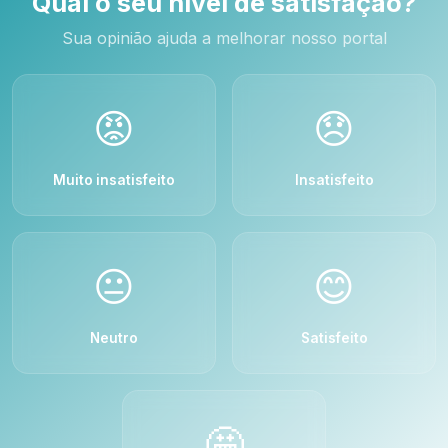
Qual o seu nível de satisfação?
Sua opinião ajuda a melhorar nosso portal
😡
😞
Muito insatisfeito
Insatisfeito
😐
😊
Neutro
Satisfeito
🤩