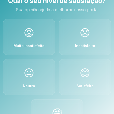
Qual o seu nível de satisfação?
Sua opinião ajuda a melhorar nosso portal
😡
😞
Muito insatisfeito
Insatisfeito
😐
😊
Neutro
Satisfeito
🤩