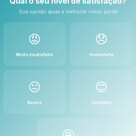
Qual o seu nível de satisfação?
Sua opinião ajuda a melhorar nosso portal
😡
😞
Muito insatisfeito
Insatisfeito
😐
😊
Neutro
Satisfeito
🤩