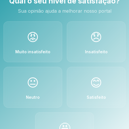
Qual o seu nível de satisfação?
Sua opinião ajuda a melhorar nosso portal
😡
😞
Muito insatisfeito
Insatisfeito
😐
😊
Neutro
Satisfeito
🤩