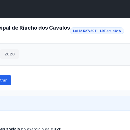
A
A●
A
Início
ência
Buscar