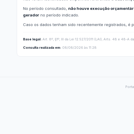
e-SIC
Ouvidoria
Receitas e Despesas
Veja para onde vai o dinheiro público e de on
Receitas Orçamentárias
Rec
Documentos de Pagamento
Res