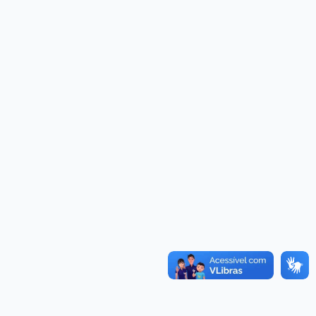
Convênios
as · Lei 14.133/2021 · PNTP 10.x