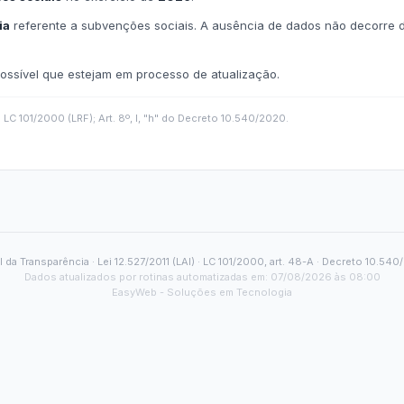
Carta de Serviços
Acessibilidade
Rada
de ele vem — impostos, transferências e gastos · Lei 12.527 (LAI) · L
eitas Extraorçamentárias
Despesas Orçamentárias
tos a Pagar
Dívida Ativa