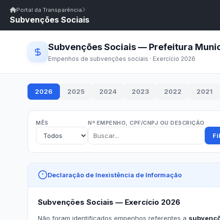
Início
|
Glossário
|
FAQ
|
Ouvidoria
|
Webmail
Portal da Transparência
Subvenções Sociais
Início
/
Portal da Transparência
Portal da Transparência
PM RIACHO DOS CAVALOS/PB
Portal da Transpar
Prefeitura Municipal de Riacho dos Cavalos