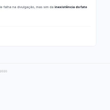
r da Transparência Pública
C 131/2009
Despesas Extraorçamentárias
Subvenções Sociais