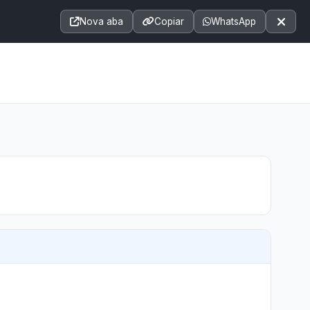
Acessibilidade
A+
A++
|
■
A□
A
Nova aba
Copiar
WhatsApp
Notícias
Seções
e-SIC